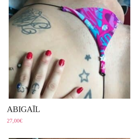
ABIGAÏL
27,00
€