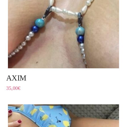
AXIM
35,00
€