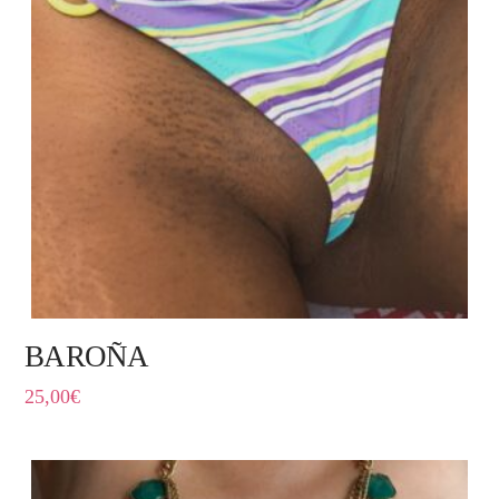
BAROÑA
25,00
€