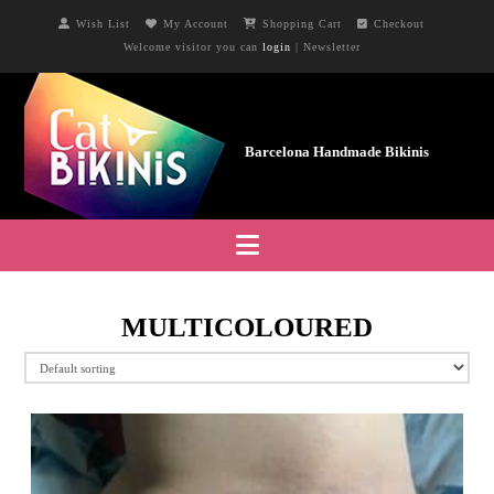
Wish List
My Account
Shopping Cart
Checkout
Welcome visitor you can
login
|
Newsletter
Navigation