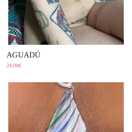
AGUADÚ
24,00
€